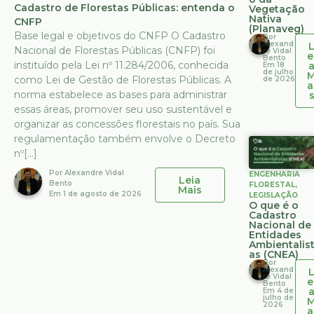
Cadastro de Florestas Públicas: entenda o
Vegetação
Nativa
CNFP
(Planaveg)
Base legal e objetivos do CNFP O Cadastro
Por
Alexand
Nacional de Florestas Públicas (CNFP) foi
re Vidal
e
Bento
instituído pela Lei nº 11.284/2006, conhecida
Em
18
de julho
como Lei de Gestão de Florestas Públicas. A
de 2026
a
norma estabelece as bases para administrar
essas áreas, promover seu uso sustentável e
organizar as concessões florestais no país. Sua
regulamentação também envolve o Decreto
nº[...]
Por
Alexandre Vidal
ENGENHARIA
Leia
Bento
FLORESTAL
,
Mais
Em
1 de agosto de 2026
LEGISLAÇÃO
O que é o
Cadastro
Nacional de
Entidades
Ambientalis
as (CNEA)
Por
Alexand
re Vidal
e
Bento
Em
4 de
julho de
2026
a