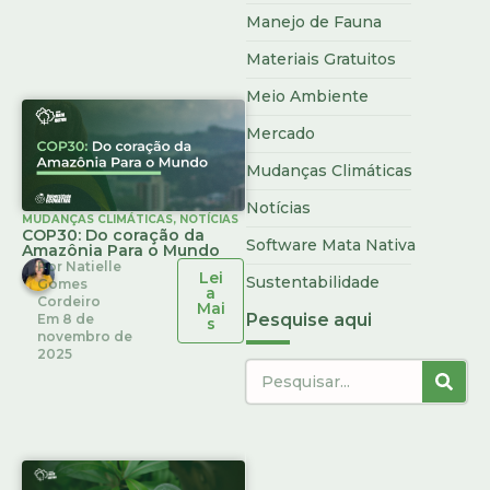
Manejo de Fauna
Materiais Gratuitos
Meio Ambiente
Mercado
Mudanças Climáticas
Notícias
MUDANÇAS CLIMÁTICAS
,
NOTÍCIAS
COP30: Do coração da
Software Mata Nativa
Amazônia Para o Mundo
Por
Natielle
Lei
Sustentabilidade
Gomes
a
Cordeiro
Mai
Pesquise aqui
Em
8 de
s
novembro de
2025