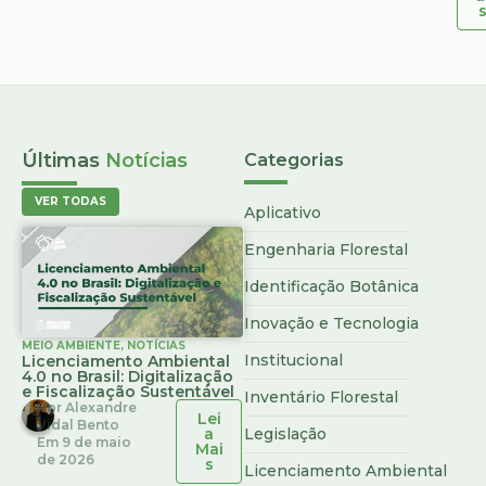
Últimas
Notícias
Categorias
VER TODAS
Aplicativo
Engenharia Florestal
Identificação Botânica
Inovação e Tecnologia
MEIO AMBIENTE
,
NOTÍCIAS
Institucional
Licenciamento Ambiental
4.0 no Brasil: Digitalização
e Fiscalização Sustentável
Inventário Florestal
Por
Alexandre
Lei
Vidal Bento
a
Legislação
Em
9 de maio
Mai
de 2026
s
Licenciamento Ambiental