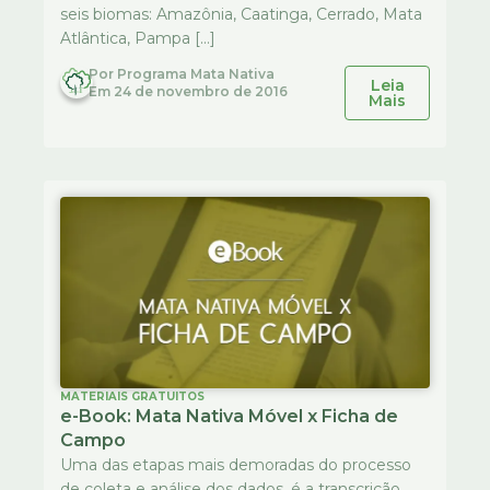
seis biomas: Amazônia, Caatinga, Cerrado, Mata
Atlântica, Pampa […]
Por
Programa Mata Nativa
Leia
Em
24 de novembro de 2016
Mais
MATERIAIS GRATUITOS
e-Book: Mata Nativa Móvel x Ficha de
Campo
Uma das etapas mais demoradas do processo
de coleta e análise dos dados, é a transcrição