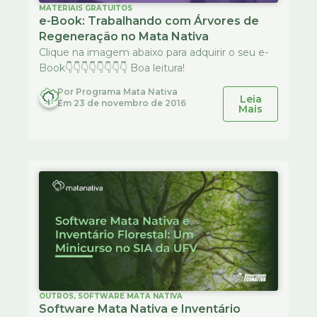
MATERIAIS GRATUITOS
e-Book: Trabalhando com Árvores de
Regeneração no Mata Nativa
Clique na imagem abaixo para adquirir o seu e-
Book👇👇👇👇👇👇👇👇 Boa leitura!
Por
Programa Mata Nativa
Leia
Em
23 de novembro de 2016
Mais
OUTROS
,
SOFTWARE MATA NATIVA
Software Mata Nativa e Inventário