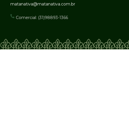
matanativa@matanativa.com.br
Comercial: (31)98893-1366