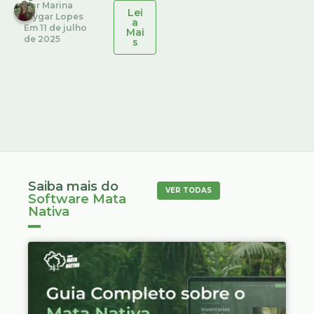
Por
Marina
Lei
Stygar Lopes
a
Em
11 de julho
Mai
de 2025
s
Saiba mais do
VER TODAS
Software Mata
Nativa