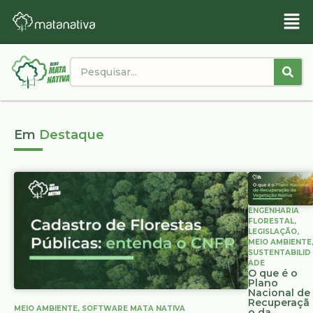
Em
Destaque
ENGENHARIA
FLORESTAL
,
LEGISLAÇÃO
,
MEIO AMBIENTE
SUSTENTABILID
ADE
O que é o
Plano
Nacional de
Recuperaçã
MEIO AMBIENTE
,
SOFTWARE MATA NATIVA
o da