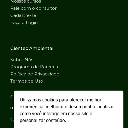
Nossos cursos
Fale com o consultor
Cadastre-se
Faça o Login
Cientec Ambiental
Sobre Nós
Programa de Parceria
Política de Privacidade
Termos de Uso
Contato
Utilizamos cookies para oferecer melhor
experiência, melhorar o desempenho, analisar
matanativa@matanativa.com.br
como você interage em nosso site e
personalizar conteúdo.
Comercial: (31)98893-1366