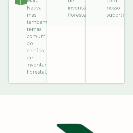
Mata
de
com
Nativa
inventário
nosso
mas
florestal.
suporte.
também
temas
comum
do
cenário
de
inventário
florestal.