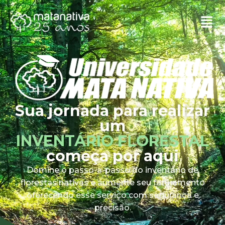
Sua jornada para realizar
um
INVENTÁRIO FLORESTAL
começa por aqui
Domine o passo-a-passo do inventário de
florestas nativas e aumente seu faturamento
oferecendo esse serviço com segurança e
precisão.