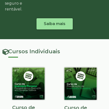
seguro e
rentável.
Saiba mais
Cursos Individuais
Curso de
Curso de