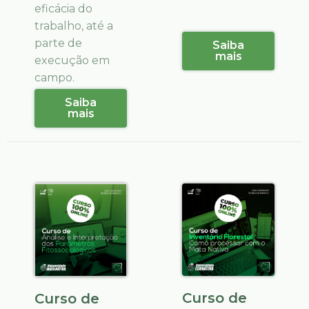
eficácia do
trabalho, até a
parte de
Saiba
mais
execução em
campo.
Saiba
mais
Curso de
Curso de