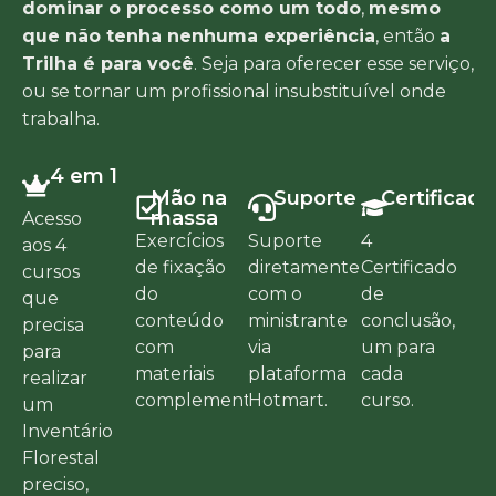
dominar o processo como um todo
,
mesmo
que não tenha nenhuma experiência
, então
a
Trilha é para você
. Seja para oferecer esse serviço,
ou se tornar um profissional insubstituível onde
trabalha.
4 em 1
Mão na
Suporte
Certificado
massa
Acesso
Exercícios
Suporte
4
aos 4
de fixação
diretamente
Certificado
cursos
do
com o
de
que
conteúdo
ministrante
conclusão,
precisa
com
via
um para
para
materiais
plataforma
cada
realizar
complementares.
Hotmart.
curso.
um
Inventário
Florestal
preciso,