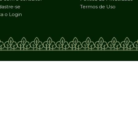
astre-se
Termos de Uso
a o Login