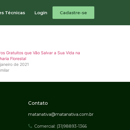
Engenheiro
es Técnicas
Login
Cadastre-se
ros Gratuitos que Vão Salvar a Sua Vida na
aria Florestal
janeiro de 2021
imilar
Contato
matanativa@matanativa.com.br
Comercial: (31)98893-1366