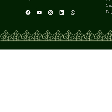
Cad
Faç