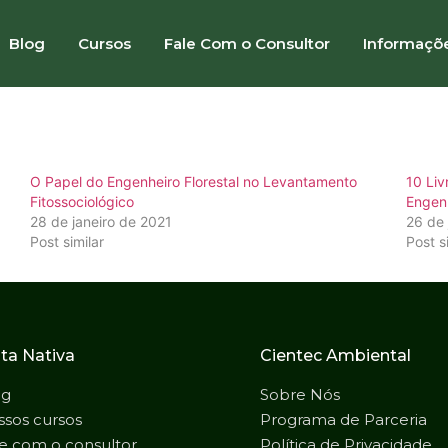
oks que Farão Você um 
Blog
Cursos
Fale Com o Consultor
Informaçõ
O Papel do Engenheiro Florestal no Levantamento
10 Liv
Fitossociológico
Engenh
28 de janeiro de 2021
26 de 
Post similar
Post s
ta Nativa
Cientec Ambiental
og
Sobre Nós
sos cursos
Programa de Parceria
e com o consultor
Política de Privacidade