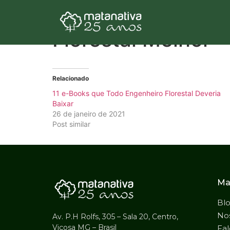
20 Livros e e-Bo
Florestal Melhor
Relacionado
11 e-Books que Todo Engenheiro Florestal Deveria
Baixar
26 de janeiro de 2021
Post similar
Ma
Bl
Nos
Av. P.H Rolfs, 305 – Sala 20, Centro,
Viçosa MG – Brasil
Fal