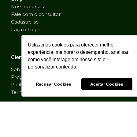
Nossos cursos
Fale com o consultor
Cadastre-se
Faça o Login
Utilizamos cookies para oferecer melhor
experiência, melhorar o desempenho, analisar
Cientec Ambiental
como você interage em nosso site e
personalizar conteúdo.
Sobre Nós
Programa de Parceria
Recusar Cookies
Aceitar Cookies
Política de Privacidade
Termos de Uso
Contato
matanativa@matanativa.com.br
Comercial: (31)98893-1366