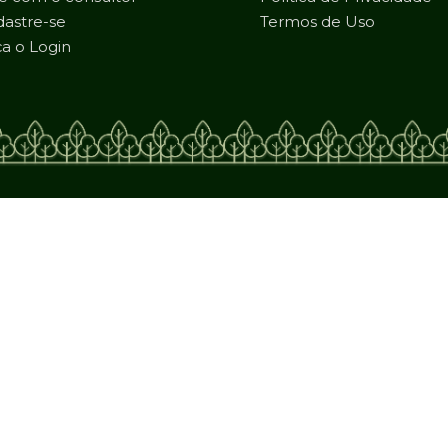
astre-se
Termos de Uso
a o Login