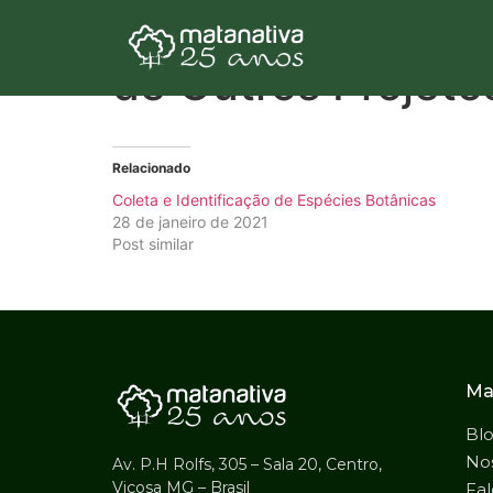
Catálogo Geral d
de Outros Projeto
Relacionado
Coleta e Identificação de Espécies Botânicas
28 de janeiro de 2021
Post similar
Ma
Bl
Nos
Av. P.H Rolfs, 305 – Sala 20, Centro,
Viçosa MG – Brasil
Fal