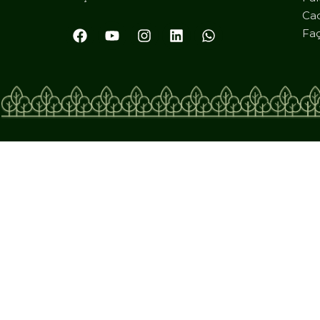
Cad
Faç