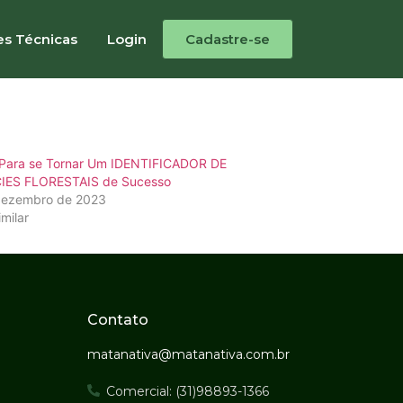
mento de Espécies
es Técnicas
Login
Cadastre-se
 Para se Tornar Um IDENTIFICADOR DE
IES FLORESTAIS de Sucesso
dezembro de 2023
imilar
Contato
matanativa@matanativa.com.br
Comercial: (31)98893-1366