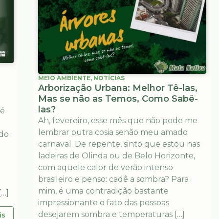
MEIO AMBIENTE
,
NOTÍCIAS
Arborização Urbana: Melhor Tê-las,
Mas se não as Temos, Como Sabê-
las?
 é
Ah, fevereiro, esse mês que não pode me
lembrar outra cosia senão meu amado
 do
carnaval. De repente, sinto que estou nas
ladeiras de Olinda ou de Belo Horizonte,
com aquele calor de verão intenso
brasileiro e penso: cadê a sombra? Para
mim, é uma contradição bastante
[…]
impressionante o fato das pessoas
desejarem sombra e temperaturas […]
is