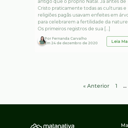
antigo que o próprio Natal. Já antes de
Cristo praticamente todas as culturas e
religiões pagãs usavam enfeites em árv
para celebrarem a fertilidade da nature
Os primeiros registros de sua […]
Por
Fernanda Carvalho
Leia Ma
Em
24 de dezembro de 2020
« Anterior
1
…
Ma