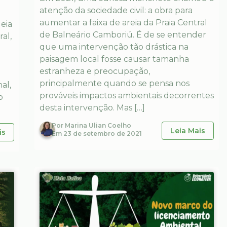
atenção da sociedade civil: a obra para
aumentar a faixa de areia da Praia Central
eia
de Balneário Camboriú. É de se entender
al,
que uma intervenção tão drástica na
o
paisagem local fosse causar tamanha
estranheza e preocupação,
principalmente quando se pensa nos
al,
prováveis impactos ambientais decorrentes
o
desta intervenção. Mas […]
Por
Marina Ulian Coelho
Leia Mais
is
Em
23 de setembro de 2021