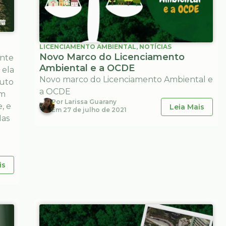
LICENCIAMENTO AMBIENTAL
,
NOTÍCIAS
Novo Marco do Licenciamento
ente
Ambiental e a OCDE
 ela
Novo marco do Licenciamento Ambiental e
ruto
a OCDE
em
Por
Larissa Guarany
, e
Leia Mais
Em
27 de julho de 2021
Mas
is