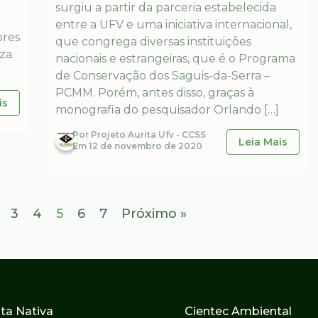
surgiu a partir da parceria estabelecida
entre a UFV e uma iniciativa internacional,
ores
que congrega diversas instituições
za.
nacionais e estrangeiras, que é o Programa
de Conservação dos Saguis-da-Serra –
PCMM. Porém, antes disso, graças à
is
monografia do pesquisador Orlando […]
Por
Projeto Aurita Ufv - CCSS
Leia Mais
Em
12 de novembro de 2020
3
4
5
6
7
Próximo »
ta Nativa
Cientec Ambiental