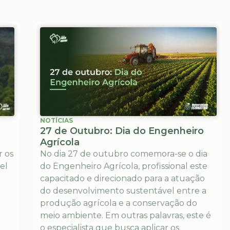
NOTÍCIAS
27 de Outubro: Dia do Engenheiro
Agrícola
 os
No dia 27 de outubro comemora-se o dia
el
do Engenheiro Agrícola, profissional este
capacitado e direcionado para a atuação
do desenvolvimento sustentável entre a
produção agrícola e a conservação do
meio ambiente. Em outras palavras, este é
o especialista que busca aplicar os