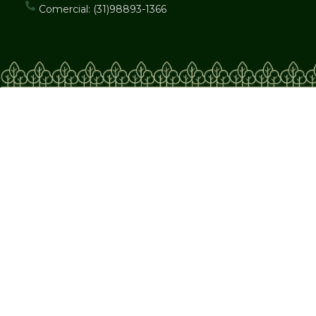
Comercial: (31)98893-1366