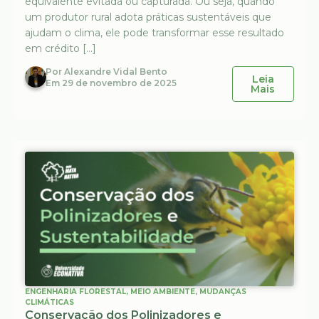
equivalente evitada ou capturada. Ou seja, quando
um produtor rural adota práticas sustentáveis que
ajudam o clima, ele pode transformar esse resultado
em crédito […]
Por
Alexandre Vidal Bento
Leia
Em
29 de novembro de 2025
Mais
ENGENHARIA FLORESTAL
,
MEIO AMBIENTE
,
MUDANÇAS
CLIMÁTICAS
Conservação dos Polinizadores e