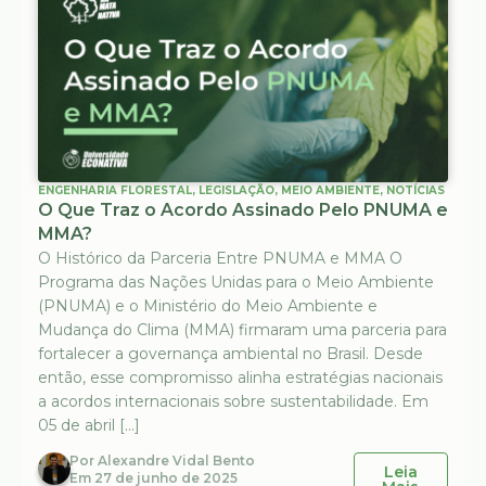
ENGENHARIA FLORESTAL
,
LEGISLAÇÃO
,
MEIO AMBIENTE
,
NOTÍCIAS
O Que Traz o Acordo Assinado Pelo PNUMA e
MMA?
O Histórico da Parceria Entre PNUMA e MMA O
Programa das Nações Unidas para o Meio Ambiente
(PNUMA) e o Ministério do Meio Ambiente e
Mudança do Clima (MMA) firmaram uma parceria para
fortalecer a governança ambiental no Brasil. Desde
então, esse compromisso alinha estratégias nacionais
a acordos internacionais sobre sustentabilidade. Em
05 de abril […]
Por
Alexandre Vidal Bento
Leia
Em
27 de junho de 2025