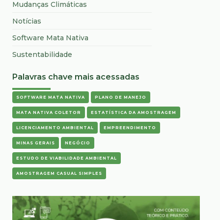
Mudanças Climáticas
Notícias
Software Mata Nativa
Sustentabilidade
Palavras chave mais acessadas
SOFTWARE MATA NATIVA
PLANO DE MANEJO
MATA NATIVA COLETOR
ESTATÍSTICA DA AMOSTRAGEM
LICENCIAMENTO AMBIENTAL
EMPREENDIMENTO
MINAS GERAIS
NEGÓCIO
ESTUDO DE VIABILIDADE AMBIENTAL
AMOSTRAGEM CASUAL SIMPLES