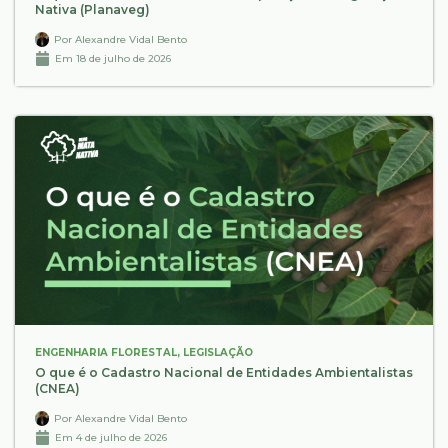
Nativa (Planaveg)
Por
Alexandre Vidal Bento
Em
18 de julho de 2026
ENGENHARIA FLORESTAL
,
LEGISLAÇÃO
O que é o Cadastro Nacional de Entidades Ambientalistas
(CNEA)
Por
Alexandre Vidal Bento
Em
4 de julho de 2026