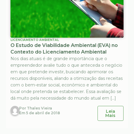
LICENCIAMENTO AMBIENTAL
O Estudo de Viabilidade Ambiental (EVA) no
Contexto do Licenciamento Ambiental
Nos dias atuais é de grande importância que o
empreendedor avalie tudo o que anteceda o negócio
em que pretende investir, buscando aprimorar os
recursos disponíveis, aliando a otimização das receitas
com o bem-estar social, econômico e ambiental do
local onde pretenda se estabelecer. Essa avaliação se
dá muito pela necessidade do mundo atual em […]
Por
Thales Vieira
Leia
Em
5 de abril de 2018
Mais