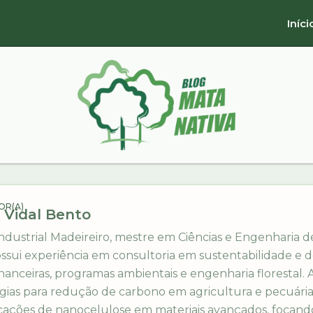
Iníci
OR(A)
 Vidal Bento
dustrial Madeireiro, mestre em Ciências e Engenharia de
ssui experiência em consultoria em sustentabilidade e d
anceiras, programas ambientais e engenharia florestal.
tégias para redução de carbono em agricultura e pecuári
cações de nanocelulose em materiais avançados, focand