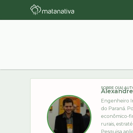
SOBRE O(A) AUT
Alexandre
Engenheiro In
do Paraná. Po
econômico-fin
rurais, estra
Pesquisa apli