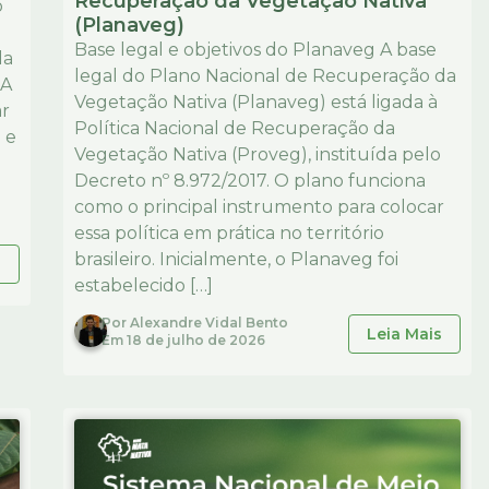
Recuperação da Vegetação Nativa
o
(Planaveg)
Base legal e objetivos do Planaveg A base
da
legal do Plano Nacional de Recuperação da
 A
Vegetação Nativa (Planaveg) está ligada à
ar
Política Nacional de Recuperação da
 e
Vegetação Nativa (Proveg), instituída pelo
Decreto nº 8.972/2017. O plano funciona
como o principal instrumento para colocar
essa política em prática no território
brasileiro. Inicialmente, o Planaveg foi
s
estabelecido […]
Por
Alexandre Vidal Bento
Leia Mais
Em
18 de julho de 2026