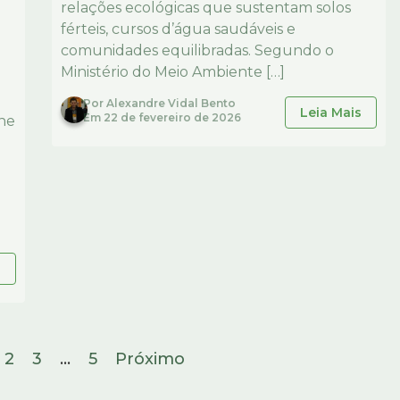
relações ecológicas que sustentam solos
férteis, cursos d’água saudáveis e
comunidades equilibradas. Segundo o
Ministério do Meio Ambiente […]
)
Por
Alexandre Vidal Bento
Leia Mais
Em
22 de fevereiro de 2026
ine
s
2
3
…
5
Próximo