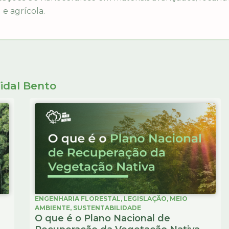
l e agrícola.
idal Bento
ENGENHARIA FLORESTAL
,
LEGISLAÇÃO
,
MEIO
AMBIENTE
,
SUSTENTABILIDADE
O que é o Plano Nacional de