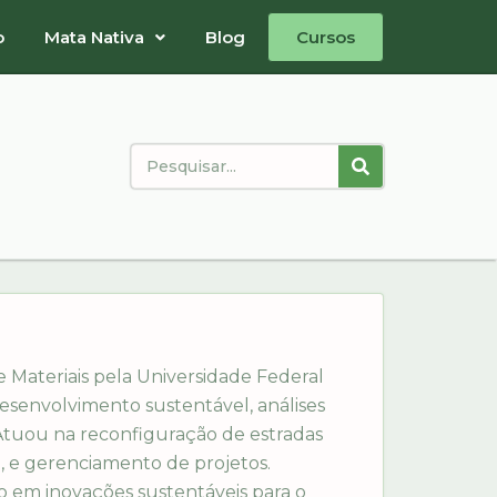
o
Mata Nativa
Blog
Cursos
 Materiais pela Universidade Federal
esenvolvimento sustentável, análises
 Atuou na reconfiguração de estradas
a, e gerenciamento de projetos.
o em inovações sustentáveis para o