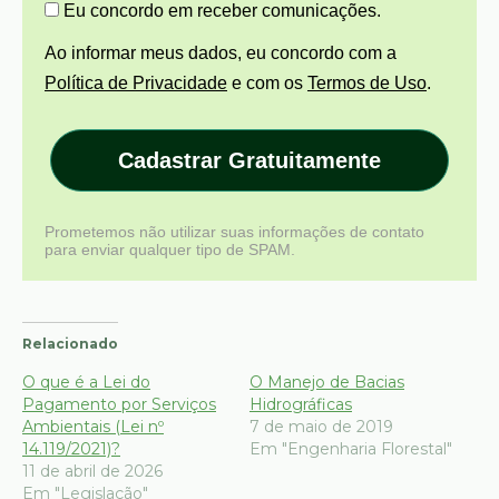
Eu concordo em receber comunicações.
Ao informar meus dados, eu concordo com a
Política de Privacidade
e com os
Termos de Uso
.
Cadastrar Gratuitamente
Prometemos não utilizar suas informações de contato
para enviar qualquer tipo de SPAM.
Relacionado
O que é a Lei do
O Manejo de Bacias
Pagamento por Serviços
Hidrográficas
Ambientais (Lei nº
7 de maio de 2019
14.119/2021)?
Em "Engenharia Florestal"
11 de abril de 2026
Em "Legislação"