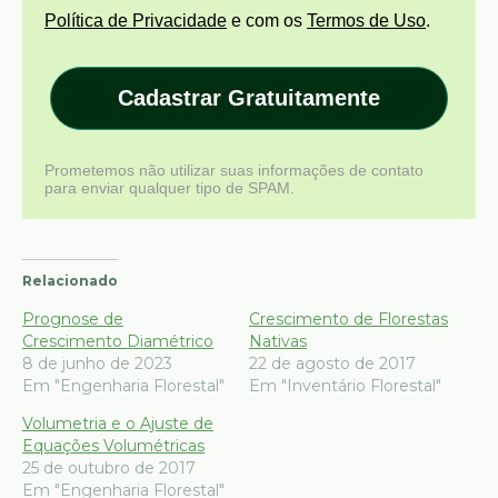
Política de Privacidade
e com os
Termos de Uso
.
Cadastrar Gratuitamente
Prometemos não utilizar suas informações de contato
para enviar qualquer tipo de SPAM.
Relacionado
Prognose de
Crescimento de Florestas
Crescimento Diamétrico
Nativas
8 de junho de 2023
22 de agosto de 2017
Em "Engenharia Florestal"
Em "Inventário Florestal"
Volumetria e o Ajuste de
Equações Volumétricas
25 de outubro de 2017
Em "Engenharia Florestal"