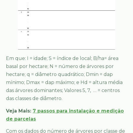
Em que: I = idade; S = índice de local; B/ha= área
basal por hectare; N = número de árvores por
hectare; q = diâmetro quadrático; Dmin = dap
mínimo; Dmax = dap máximo; e Hd = altura média
das árvores dominantes; Valores 5, 7, … = centros
das classes de diâmetro.
Veja Mais:
7 passos para instalação e medição
de parcelas
Com os dados do número de árvores por classe de