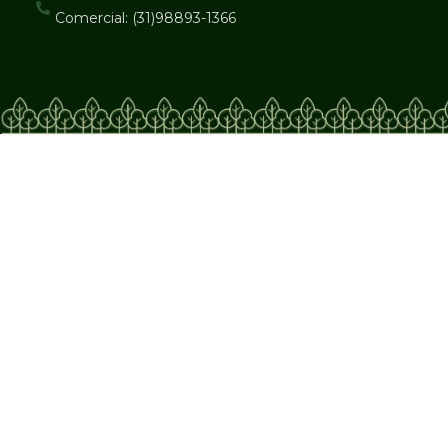
Comercial: (31)98893-1366