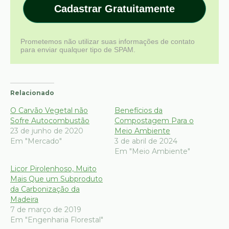
Cadastrar Gratuitamente
Prometemos não utilizar suas informações de contato
para enviar qualquer tipo de SPAM.
Relacionado
O Carvão Vegetal não
Benefícios da
Sofre Autocombustão
Compostagem Para o
23 de junho de 2020
Meio Ambiente
Em "Mercado"
3 de abril de 2024
Em "Meio Ambiente"
Licor Pirolenhoso, Muito
Mais Que um Subproduto
da Carbonização da
Madeira
7 de março de 2019
Em "Engenharia Florestal"