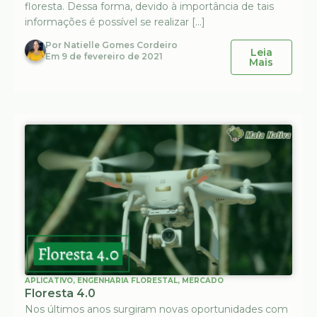
floresta. Dessa forma, devido à importância de tais
informações é possível se realizar […]
Por
Natielle Gomes Cordeiro
Leia
Em
9 de fevereiro de 2021
Mais
APLICATIVO
,
ENGENHARIA FLORESTAL
,
MERCADO
Floresta 4.0
Nos últimos anos surgiram novas oportunidades com