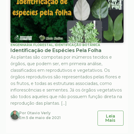
ENGENHARIA FLORESTAL
,
IDENTIFICAÇÃO BOTÂNICA
Identificação de Espécies Pela Folha
As plantas são compotas por inúmeros tecidos e
órgãos, que podem ser, em primeira análise,
classificados em reprodutivos e vegetativos. Os
órgãos reprodutivos são representados pelas flores e
os frutos, e todas as estruturas associadas, como
inflorescências e sementes. Já os órgãos vegetativos
são todos aqueles que não possuem função direta na
reprodução das plantas. […]
Por
Otavio Verly
Leia
Em
5 de maio de 2021
Mais