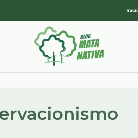
Iníci
servacionismo