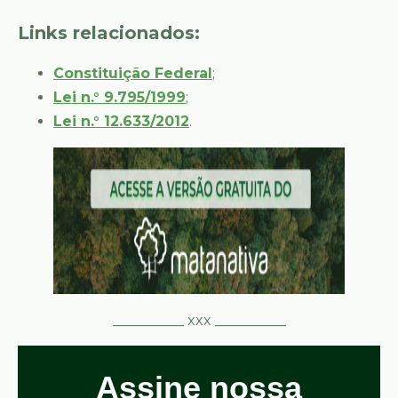
Links relacionados:
Constituição Federal
;
Lei n.° 9.795/1999
;
Lei n.° 12.633/2012
.
__________ xxx __________
Assine nossa