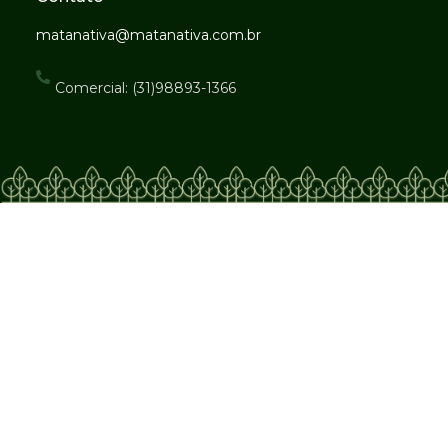
matanativa@matanativa.com.br
Comercial: (31)98893-1366