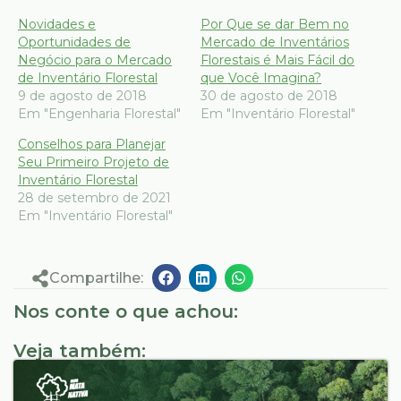
Novidades e
Por Que se dar Bem no
Oportunidades de
Mercado de Inventários
Negócio para o Mercado
Florestais é Mais Fácil do
de Inventário Florestal
que Você Imagina?
9 de agosto de 2018
30 de agosto de 2018
Em "Engenharia Florestal"
Em "Inventário Florestal"
Conselhos para Planejar
Seu Primeiro Projeto de
Inventário Florestal
28 de setembro de 2021
Em "Inventário Florestal"
Compartilhe:
Nos conte o que achou:
Veja também: