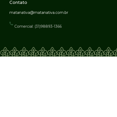
Contato
matanativa@matanativa.com.br
Comercial: (31)98893-1366