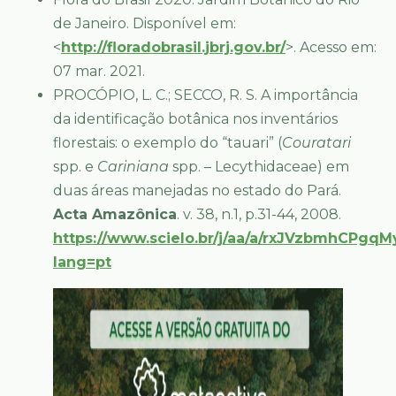
de Janeiro. Disponível em:
<
http://floradobrasil.jbrj.gov.br/
>. Acesso em:
07 mar. 2021.
PROCÓPIO, L. C.; SECCO, R. S. A importância
da identificação botânica nos inventários
florestais: o exemplo do “tauari” (
Couratari
spp. e
Cariniana
spp. – Lecythidaceae) em
duas áreas manejadas no estado do Pará.
Acta Amazônica
. v. 38, n.1, p.31-44, 2008.
https://www.scielo.br/j/aa/a/rxJVzbmhCPgq
lang=pt