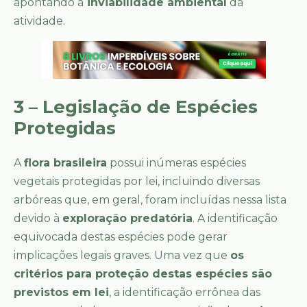
apontando a
inviabilidade ambiental
da
atividade.
3 – Legislação de Espécies
Protegidas
A
flora brasileira
possui inúmeras espécies
vegetais protegidas por lei, incluindo diversas
arbóreas que, em geral, foram incluídas nessa lista
devido à
exploração predatória
. A identificação
equivocada destas espécies pode gerar
implicações legais graves. Uma vez que
os
critérios para proteção destas espécies são
previstos em lei
, a identificação errônea das