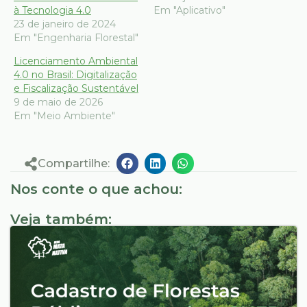
à Tecnologia 4.0
Em "Aplicativo"
23 de janeiro de 2024
Em "Engenharia Florestal"
Licenciamento Ambiental
4.0 no Brasil: Digitalização
e Fiscalização Sustentável
9 de maio de 2026
Em "Meio Ambiente"
Compartilhe:
Nos conte o que achou:
Veja também: