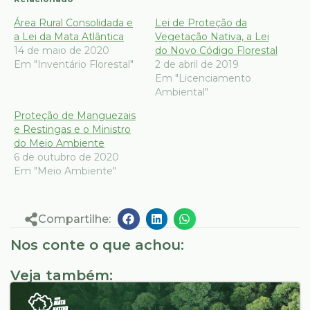
Área Rural Consolidada e
Lei de Proteção da
a Lei da Mata Atlântica
Vegetação Nativa, a Lei
14 de maio de 2020
do Novo Código Florestal
Em "Inventário Florestal"
2 de abril de 2019
Em "Licenciamento
Ambiental"
Proteção de Manguezais
e Restingas e o Ministro
do Meio Ambiente
6 de outubro de 2020
Em "Meio Ambiente"
Compartilhe:
Nos conte o que achou:
Veja também: