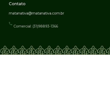
Contato
matanativa@matanativa.com.br
Comercial: (31)98893-1366