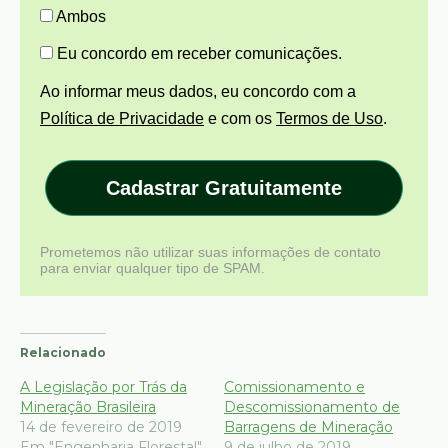
Ambos
Eu concordo em receber comunicações.
Ao informar meus dados, eu concordo com a
Política de Privacidade
e com os
Termos de Uso
.
Cadastrar Gratuitamente
Prometemos não utilizar suas informações de contato
para enviar qualquer tipo de SPAM.
Relacionado
A Legislação por Trás da
Comissionamento e
Mineração Brasileira
Descomissionamento de
14 de fevereiro de 2019
Barragens de Mineração
Em "Engenharia Florestal"
9 de julho de 2019