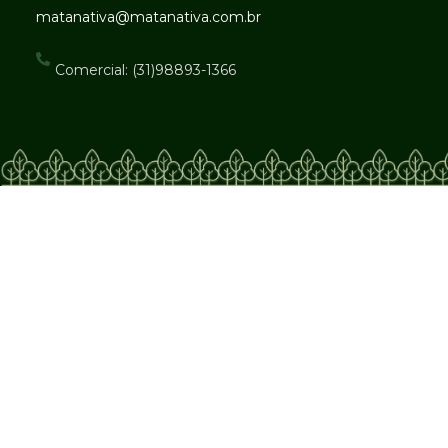
matanativa@matanativa.com.br
Comercial: (31)98893-1366