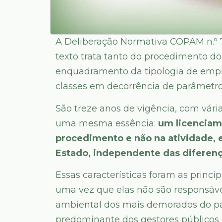
A Deliberação Normativa COPAM n.º 7
texto trata tanto do procedimento d
enquadramento da tipologia de empr
classes em decorrência de parâmetro
São treze anos de vigência, com vár
uma mesma essência:
um licenciame
procedimento e não na atividade, 
Estado, independente das diferenç
Essas características foram as princi
uma vez que elas não são responsáv
ambiental dos mais demorados do pa
predominante dos gestores públicos 