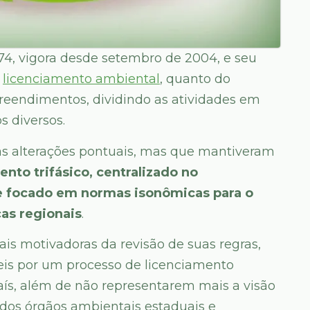
4, vigora desde setembro de 2004, e seu
o
licenciamento ambiental
, quanto do
eendimentos, dividindo as atividades em
s diversos.
ias alterações pontuais, mas que mantiveram
nto trifásico, centralizado no
e focado em normas isonômicas para o
as regionais
.
pais motivadoras da revisão de suas regras,
eis por um processo de licenciamento
ís, além de não representarem mais a visão
dos órgãos ambientais estaduais e