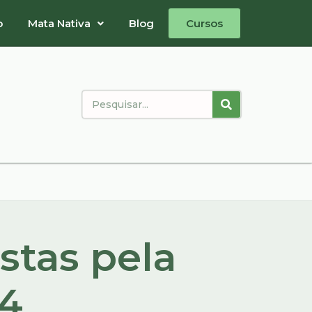
o
Mata Nativa
Blog
Cursos
stas pela
4