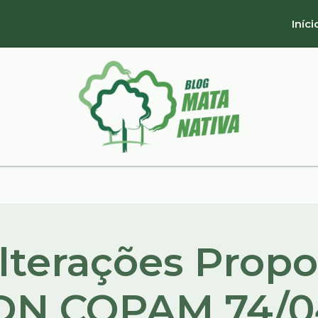
Iníci
Alterações Propo
 DN COPAM 74/0