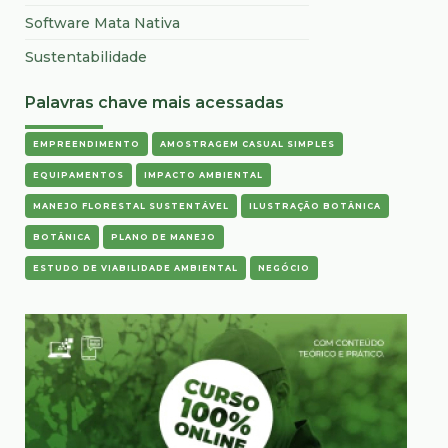
Software Mata Nativa
Sustentabilidade
Palavras chave mais acessadas
EMPREENDIMENTO
AMOSTRAGEM CASUAL SIMPLES
EQUIPAMENTOS
IMPACTO AMBIENTAL
MANEJO FLORESTAL SUSTENTÁVEL
ILUSTRAÇÃO BOTÂNICA
BOTÂNICA
PLANO DE MANEJO
ESTUDO DE VIABILIDADE AMBIENTAL
NEGÓCIO