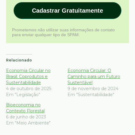
Cadastrar Gratuitamente
Prometemos não utilizar suas informações de contato
para enviar qualquer tipo de SPAM.
Relacionado
Economia Circular no
Economia Circular: O
Brasil: Coprodutos e
Caminho para um Futuro
Sustentabilidade
Sustentável
4 de outubro de 2025
9 de novembro de 2024
Em "Legislação"
Em "Sustentabilidade"
Bioeconomia no
Contexto Florestal
6 de junho de 2023
Em "Meio Ambiente"