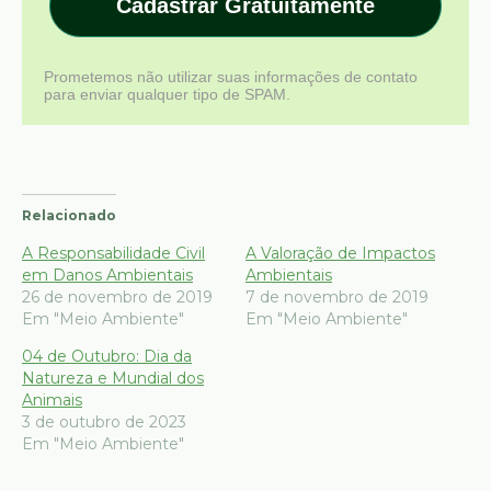
Cadastrar Gratuitamente
Prometemos não utilizar suas informações de contato
para enviar qualquer tipo de SPAM.
Relacionado
A Responsabilidade Civil
A Valoração de Impactos
em Danos Ambientais
Ambientais
26 de novembro de 2019
7 de novembro de 2019
Em "Meio Ambiente"
Em "Meio Ambiente"
04 de Outubro: Dia da
Natureza e Mundial dos
Animais
3 de outubro de 2023
Em "Meio Ambiente"