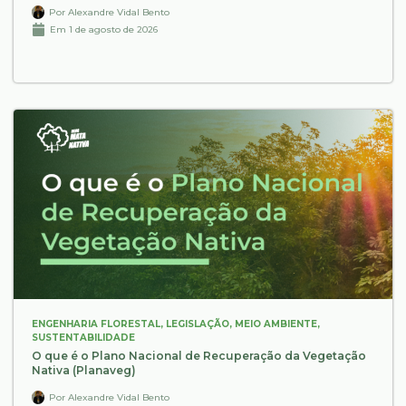
Por
Alexandre Vidal Bento
Em
1 de agosto de 2026
ENGENHARIA FLORESTAL
,
LEGISLAÇÃO
,
MEIO AMBIENTE
,
SUSTENTABILIDADE
O que é o Plano Nacional de Recuperação da Vegetação
Nativa (Planaveg)
Por
Alexandre Vidal Bento