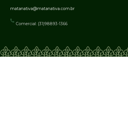
matanativa@matanativa.com.br
Comercial: (31)98893-1366