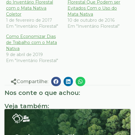
do Inventário Florestal
Florestal Que Podem ser
com o Mata Nativa
Evitados Com o Uso do
Coletor
Mata Nativa
1 de fevereiro de 2017
10 de outubro de 2016
Em "Inventário Florestal"
Em "Inventário Florestal"
Como Economizar Dias
de Trabalho com o Mata
Nativa
9 de abril de 2019
Em "Inventário Florestal"
Compartilhe:
Nos conte o que achou:
Veja também: