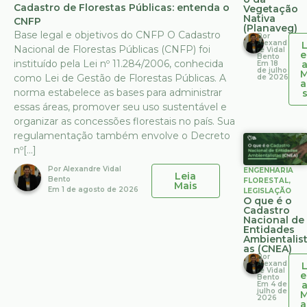
Cadastro de Florestas Públicas: entenda o
Vegetação
Nativa
CNFP
(Planaveg)
Base legal e objetivos do CNFP O Cadastro
Por
Alexand
Nacional de Florestas Públicas (CNFP) foi
re Vidal
e
Bento
instituído pela Lei nº 11.284/2006, conhecida
Em
18
de julho
como Lei de Gestão de Florestas Públicas. A
de 2026
a
norma estabelece as bases para administrar
essas áreas, promover seu uso sustentável e
organizar as concessões florestais no país. Sua
regulamentação também envolve o Decreto
nº[...]
Por
Alexandre Vidal
ENGENHARIA
Leia
Bento
FLORESTAL
,
Mais
Em
1 de agosto de 2026
LEGISLAÇÃO
O que é o
Cadastro
Nacional de
Entidades
Ambientalis
as (CNEA)
Por
Alexand
re Vidal
e
Bento
Em
4 de
julho de
2026
a