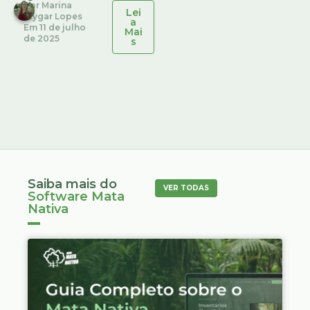
Por
Marina
Lei
Stygar Lopes
a
Em
11 de julho
Mai
de 2025
s
Saiba mais do
VER TODAS
Software Mata
Nativa