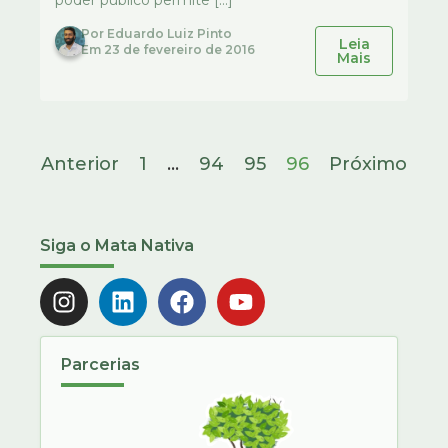
poder público permite […]
Por
Eduardo Luiz Pinto
Leia
Em
23 de fevereiro de 2016
Mais
Anterior
1
…
94
95
96
Próximo
Siga o Mata Nativa
Parcerias