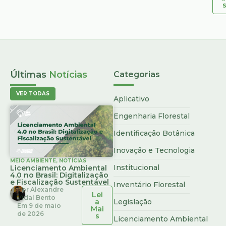
Últimas
Notícias
Categorias
VER TODAS
Aplicativo
Engenharia Florestal
Identificação Botânica
Inovação e Tecnologia
MEIO AMBIENTE
,
NOTÍCIAS
Institucional
Licenciamento Ambiental
4.0 no Brasil: Digitalização
e Fiscalização Sustentável
Inventário Florestal
Por
Alexandre
Lei
Vidal Bento
a
Legislação
Em
9 de maio
Mai
de 2026
s
Licenciamento Ambiental