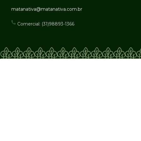
matanativa@matanativa.com.br
Comercial: (31)98893-1366