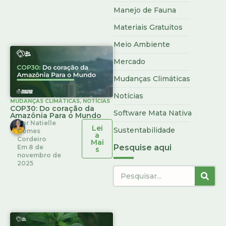
Manejo de Fauna
Materiais Gratuitos
Meio Ambiente
Mercado
Mudanças Climáticas
Notícias
MUDANÇAS CLIMÁTICAS
,
NOTÍCIAS
COP30: Do coração da
Software Mata Nativa
Amazônia Para o Mundo
Por
Natielle
Lei
Sustentabilidade
Gomes
a
Cordeiro
Mai
Pesquise aqui
Em
8 de
s
novembro de
2025