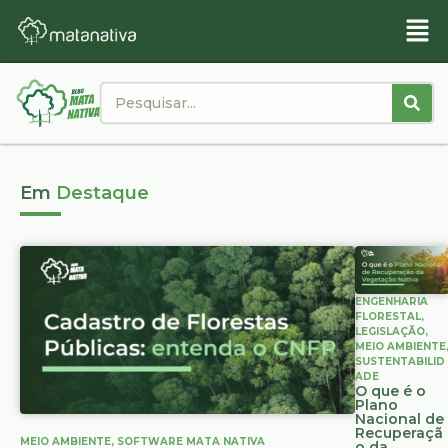
Em
Destaque
ENGENHARIA
FLORESTAL
,
LEGISLAÇÃO
,
MEIO AMBIENTE
SUSTENTABILID
ADE
O que é o
Plano
Nacional de
Recuperaçã
MEIO AMBIENTE
,
SOFTWARE MATA NATIVA
o da