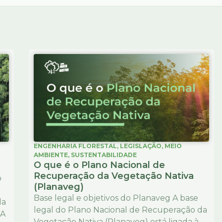
ENGENHARIA FLORESTAL
,
LEGISLAÇÃO
,
MEIO
AMBIENTE
,
SUSTENTABILIDADE
O que é o Plano Nacional de
Recuperação da Vegetação Nativa
o
(Planaveg)
Base legal e objetivos do Planaveg A base
da
legal do Plano Nacional de Recuperação da
 A
Vegetação Nativa (Planaveg) está ligada à