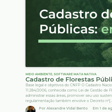
MEIO AMBIENTE
,
SOFTWARE MATA NATIVA
Cadastro de Florestas Públ
Base legal e objetivos do CNFP O Cadastro Naciona
11.284/2006, conhecida como Lei de Gestão de Fl
administrar essas áreas, promover seu uso sustent
regulamentação também envolve o Decreto nº[...
Por
Alexandre Vidal Bento
Em
1 de a