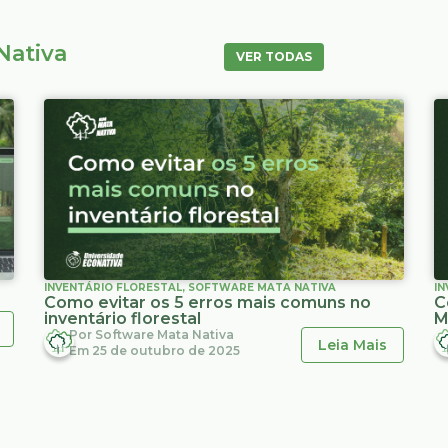
Nativa
VER TODAS
INVENTÁRIO FLORESTAL
,
SOFTWARE MATA NATIVA
IN
Como evitar os 5 erros mais comuns no
C
inventário florestal
M
Por
Software Mata Nativa
Leia Mais
Em
25 de outubro de 2025