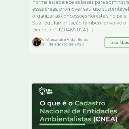
norma estabelece as bases para administr
essas áreas, promover seu uso sustentável
organizar as concessões florestais no país.
Sua regulamentação também envolve o
Decreto nº 12.046/2024 […]
Por
Alexandre Vidal Bento
Leia Mai
Em
1 de agosto de 2026