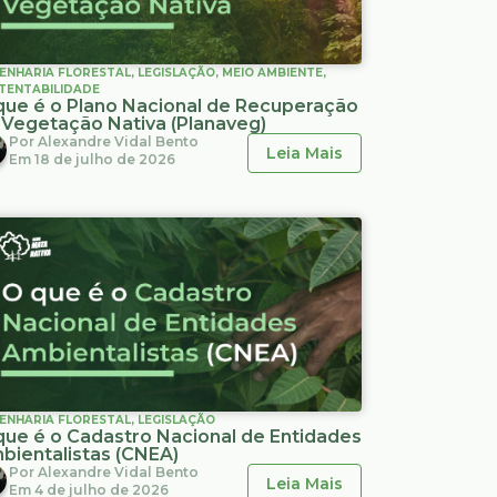
ENHARIA FLORESTAL
,
LEGISLAÇÃO
,
MEIO AMBIENTE
,
TENTABILIDADE
que é o Plano Nacional de Recuperação
 Vegetação Nativa (Planaveg)
Por
Alexandre Vidal Bento
Leia Mais
Em
18 de julho de 2026
ENHARIA FLORESTAL
,
LEGISLAÇÃO
que é o Cadastro Nacional de Entidades
bientalistas (CNEA)
Por
Alexandre Vidal Bento
Leia Mais
Em
4 de julho de 2026