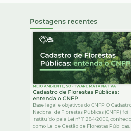
Postagens recentes
MEIO AMBIENTE
,
SOFTWARE MATA NATIVA
Cadastro de Florestas Públicas:
entenda o CNFP
Base legal e objetivos do CNFP O Cadastr
Nacional de Florestas Públicas (CNFP) foi
instituído pela Lei nº 11.284/2006, conheci
como Lei de Gestão de Florestas Públicas.