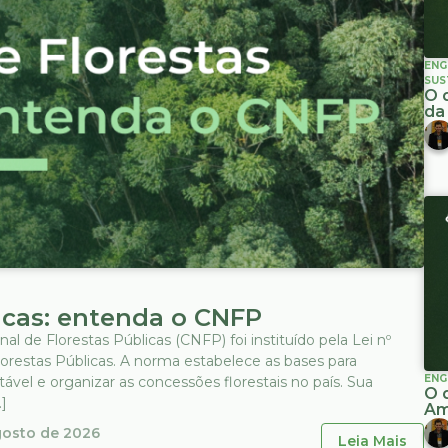
ENG
SUS
O 
da
icas: entenda o CNFP
l de Florestas Públicas (CNFP) foi instituído pela Lei nº
orestas Públicas. A norma estabelece as bases para
ENG
ável e organizar as concessões florestais no país. Sua
O 
]
Am
gosto de 2026
Leia Mais